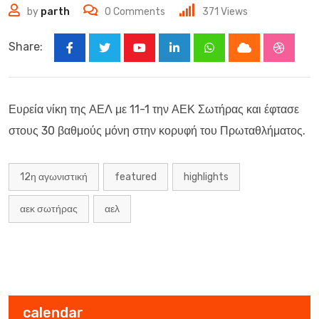
by
parth
0
Comments
371
Views
Share:
Youtube
LinkedIn
Whatsapp
Cloud
Stumbl
Ευρεία νίκη της ΑΕΛ με 11-1 την ΑΕΚ Σωτήρας και έφτασε
στους 30 βαθμούς μόνη στην κορυφή του Πρωταθλήματος.
12η αγωνιστική
featured
highlights
αεκ σωτήρας
αελ
calendar