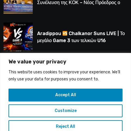
Συνέλευση της ΚΟΚ – Νέος Πρόεδρος ο
Λούης Δημητρίου (BINTEO)
Aradippou
Chalkanor Suns LIVE | Το
μεγάλο Game 3 των τελικών U16
We value your privacy
LIVE | Ύδρα Ασφαλιστική ΕΝΑΔ vs
This website uses cookies to improve your experience. We'll
Άτλαντας Πάφου
only use your data for purposes you consent to.
Accept All
Customize
Copyright © 2015-26 Alfasports TV | Production of
UnitrustMedia | Contacts: info@alfasports.tv
Reject All