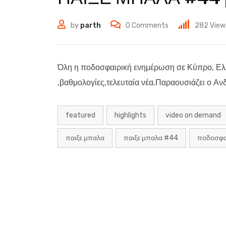
by
parth
0
Comments
282
View
Όλη η ποδοσφαιρική ενημέρωση σε Κύπρο, Ελ
,βαθμολογίες,τελευταία νέα.Παραουσιάζει ο Α
featured
highlights
video on demand
παιξε μπαλα
παιξε μπαλα #44
ποδοσφα