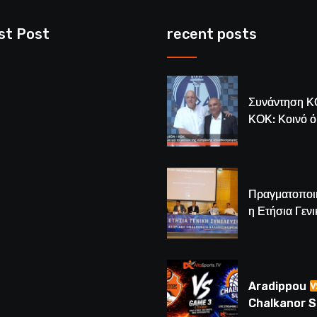
st Post
recent posts
Συνάντηση Κ
ΚΟΚ: Κοινό 
για το μέλλον
κυπριακής
καλαθόσφαιρ
Πραγματοποι
η Ετήσια Γενι
Συνέλευση τ
– Νέος Πρόε
Λούης Δημητ
(BINTEO)
Aradippou
Chalkanor 