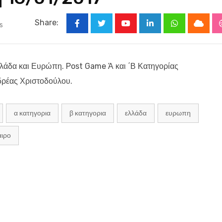
Share:
s
Youtube
LinkedIn
Whatsapp
Cloud
λάδα και Ευρώπη. Post Game Ά και ΄Β Κατηγορίας
νδρέας Χριστοδούλου.
α κατηγορια
β κατηγορια
ελλάδα
ευρωπη
ιρο