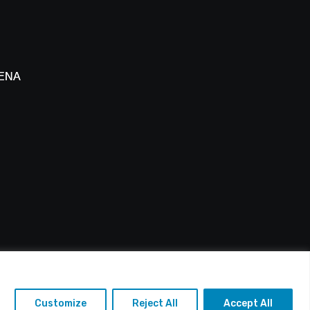
άλο
 ΕΝΑΔ
 Πάφου
: info@alfasports.tv
Customize
Reject All
Accept All