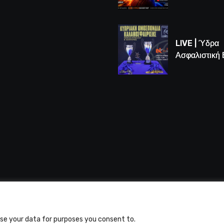
LIVE | Το μεγ
Game 3 των
τελικών U16
LIVE | Ύδρα
Ασφαλιστική
vs Άτλαντας
 Alfasports TV | Production of UnitrustMedia | Contacts
use your data for purposes you consent to.