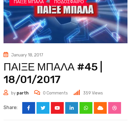
ΠΑΙΞΕ ΜΠΑΛΑ
ΠΟΔΟΣΦΑΙΡΟ
January 18, 2017
ΠΑΙΞΕ ΜΠΑΛΑ #45 |
18/01/2017
by
parth
0
Comments
359
Views
Share:
Youtube
LinkedIn
Whatsapp
Cloud
Stumbl