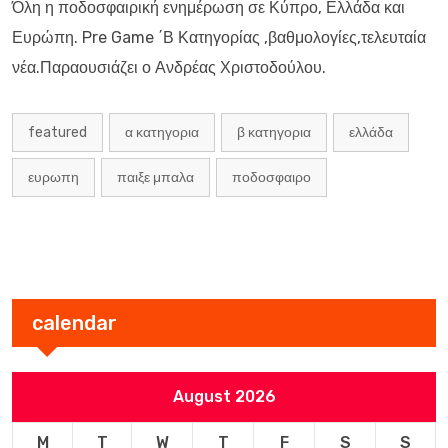
Όλη η ποδοσφαιρική ενημέρωση σε Κύπρο, Ελλάδα και
Ευρώπη. Pre Game ΄Β Κατηγορίας ,βαθμολογίες,τελευταία
νέα.Παραουσιάζει ο Ανδρέας Χριστοδούλου.
featured
α κατηγορια
β κατηγορια
ελλάδα
ευρωπη
παιξε μπαλα
ποδοσφαιρο
calendar
August 2026
M
T
W
T
F
S
S