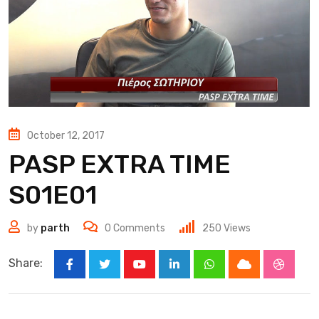
October 12, 2017
PASP EXTRA TIME
S01E01
by
parth
0
Comments
250
Views
Share:
Youtube
LinkedIn
Whatsapp
Cloud
Stumbl