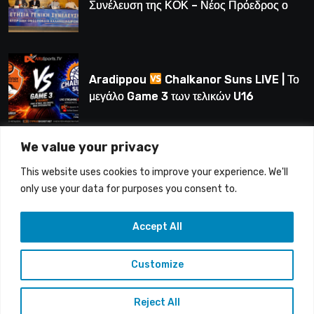
Συνέλευση της ΚΟΚ – Νέος Πρόεδρος ο
Λούης Δημητρίου (BINTEO)
Aradippou
Chalkanor Suns LIVE | Το
μεγάλο Game 3 των τελικών U16
We value your privacy
LIVE | Ύδρα Ασφαλιστική ΕΝΑΔ vs
This website uses cookies to improve your experience. We'll
Άτλαντας Πάφου
only use your data for purposes you consent to.
Accept All
Customize
Copyright © 2015-26 Alfasports TV | Production of
UnitrustMedia | Contacts: info@alfasports.tv
Reject All