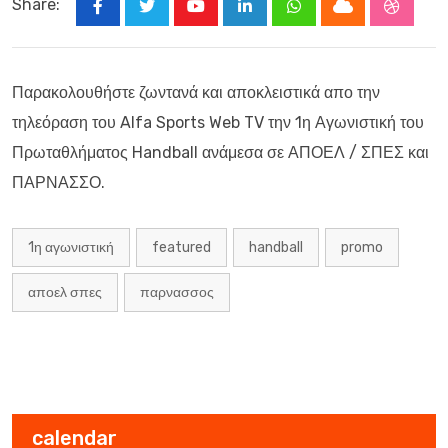
Share:
Youtube
LinkedIn
Whatsapp
Cloud
Stumbl
Παρακολουθήστε ζωντανά και αποκλειστικά απο την
τηλεόραση του Alfa Sports Web TV την 1η Αγωνιστική του
Πρωταθλήματος Handball ανάμεσα σε ΑΠΟΕΛ / ΣΠΕΣ και
ΠΑΡΝΑΣΣΟ.
1η αγωνιστική
featured
handball
promo
αποελ σπες
παρνασσος
calendar