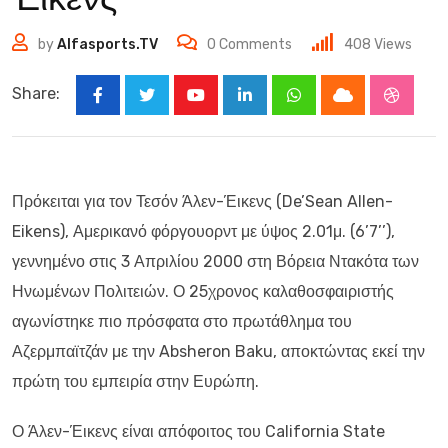
by
Alfasports.TV
0
Comments
408
Views
Share:
Youtube
LinkedIn
Whatsapp
Cloud
Stumbl
Πρόκειται για τον Τεσόν Άλεν-Έικενς (De’Sean Allen-
Eikens), Αμερικανό φόργουορντ με ύψος 2.01μ. (6’7’’),
γεννημένο στις 3 Απριλίου 2000 στη Βόρεια Ντακότα των
Ηνωμένων Πολιτειών. Ο 25χρονος καλαθοσφαιριστής
αγωνίστηκε πιο πρόσφατα στο πρωτάθλημα του
Αζερμπαϊτζάν με την Absheron Baku, αποκτώντας εκεί την
πρώτη του εμπειρία στην Ευρώπη.
Ο Άλεν-Έικενς είναι απόφοιτος του California State