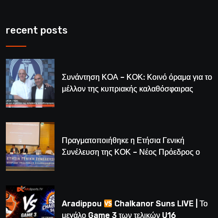
recent posts
Συνάντηση ΚΟΑ – ΚΟΚ: Κοινό όραμα για το
μέλλον της κυπριακής καλαθόσφαιρας
Πραγματοποιήθηκε η Ετήσια Γενική
Συνέλευση της ΚΟΚ – Νέος Πρόεδρος ο
Λούης Δημητρίου (BINTEO)
Aradippou
Chalkanor Suns LIVE | Το
μεγάλο Game 3 των τελικών U16