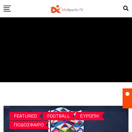
Skip
to
content
FEATURED
FOOTBALL
ΕΥΡΩΠΗ
ΠΟΔΟΣΦΑΙΡΟ