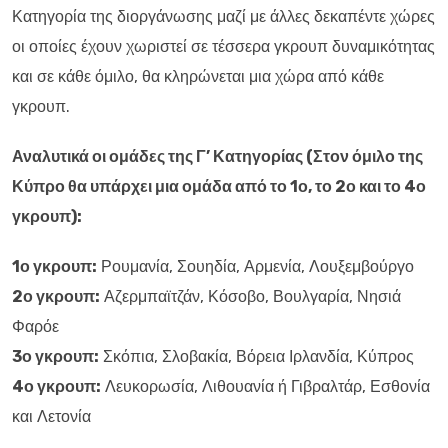
Κατηγορία της διοργάνωσης μαζί με άλλες δεκαπέντε χώρες
οι οποίες έχουν χωριστεί σε τέσσερα γκρουπ δυναμικότητας
και σε κάθε όμιλο, θα κληρώνεται μια χώρα από κάθε
γκρουπ.
Αναλυτικά οι ομάδες της Γ’ Κατηγορίας (Στον όμιλο της
Κύπρο θα υπάρχει μια ομάδα από το 1ο, το 2ο και το 4ο
γκρουπ):
1ο γκρουπ:
Ρουμανία, Σουηδία, Αρμενία, Λουξεμβούργο
2ο γκρουπ:
Αζερμπαϊτζάν, Κόσοβο, Βουλγαρία, Νησιά
Φαρόε
3ο γκρουπ:
Σκόπια, Σλοβακία, Βόρεια Ιρλανδία, Κύπρος
4ο γκρουπ:
Λευκορωσία, Λιθουανία ή Γιβραλτάρ, Εσθονία
και Λετονία