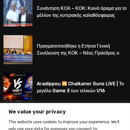
Συνάντηση ΚΟΑ – ΚΟΚ: Κοινό όραμα για το
μέλλον της κυπριακής καλαθόσφαιρας
Πραγματοποιήθηκε η Ετήσια Γενική
Συνέλευση της ΚΟΚ – Νέος Πρόεδρος ο
Λούης Δημητρίου (BINTEO)
Aradippou
Chalkanor Suns LIVE | Το
μεγάλο Game 3 των τελικών U16
We value your privacy
LIVE | Ύδρα Ασφαλιστική ΕΝΑΔ vs
This website uses cookies to improve your experience. We'll
Άτλαντας Πάφου
only use your data for purposes you consent to.