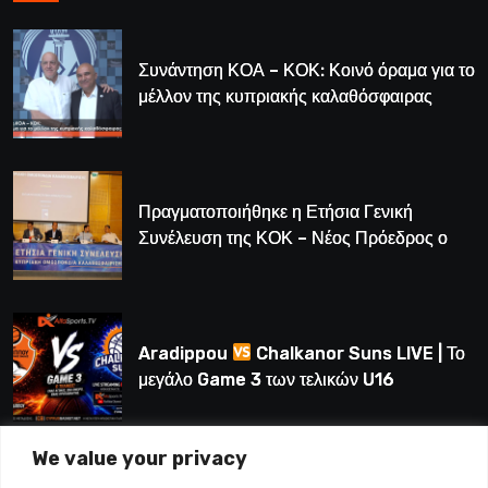
Συνάντηση ΚΟΑ – ΚΟΚ: Κοινό όραμα για το
μέλλον της κυπριακής καλαθόσφαιρας
Πραγματοποιήθηκε η Ετήσια Γενική
Συνέλευση της ΚΟΚ – Νέος Πρόεδρος ο
Λούης Δημητρίου (BINTEO)
Aradippou
Chalkanor Suns LIVE | Το
μεγάλο Game 3 των τελικών U16
We value your privacy