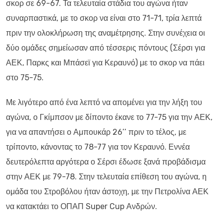
σκορ σε 69-67. Τα τελευταία στάδια του αγώνα ήταν
συναρπαστικά, με το σκορ να είναι στο 71-71, τρία λεπτά
πριν την ολοκλήρωση της αναμέτρησης. Στην συνέχεια οι
δύο ομάδες σημείωσαν από τέσσερις πόντους (Σέρσι για
ΑΕΚ, Παρκς και Μπάσεϊ για Κεραυνό) με το σκορ να πάει
στο 75-75.
Με λιγότερο από ένα λεπτό να απομένει για την λήξη του
αγώνα, ο Γκίμπσον με δίποντο έκανε το 77-75 για την ΑΕΚ,
για να απαντήσει ο Αμπουκάρ 26’’ πριν το τέλος, με
τρίποντο, κάνοντας το 78-77 για τον Κεραυνό. Εννέα
δευτερόλεπτα αργότερα ο Σέρσι έδωσε ξανά προβάδισμα
στην ΑΕΚ με 79-78. Στην τελευταία επίθεση του αγώνα, η
ομάδα του Στροβόλου ήταν άστοχη, με την Πετρολίνα ΑΕΚ
να κατακτάει το ΟΠΑΠ Super Cup Ανδρών.