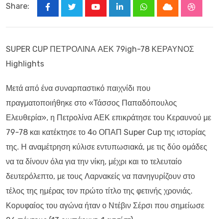
Share:
Youtube
LinkedIn
Whatsapp
Cloud
Stumbl
SUPER CUP ΠΕΤΡΟΛΙΝΑ ΑΕΚ 79igh-78 ΚΕΡΑΥΝΟΣ
Highlights
Μετά από ένα συναρπαστικό παιχνίδι που
πραγματοποιήθηκε στο «Τάσσος Παπαδόπουλος
Ελευθερία», η Πετρολίνα ΑΕΚ επικράτησε του Κεραυνού με
79-78 και κατέκτησε το 4ο ΟΠΑΠ Super Cup της ιστορίας
της. Η αναμέτρηση κύλισε εντυπωσιακά, με τις δύο ομάδες
να τα δίνουν όλα για την νίκη, μέχρι και το τελευταίο
δευτερόλεπτο, με τους Λαρνακείς να πανηγυρίζουν στο
τέλος της ημέρας τον πρώτο τίτλο της φετινής χρονιάς.
Κορυφαίος του αγώνα ήταν ο Ντέβιν Σέρσι που σημείωσε