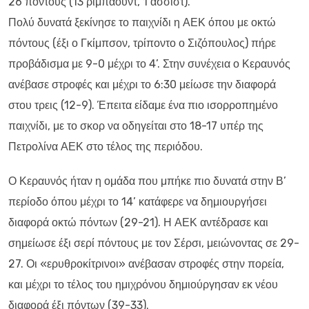
26 πόντους (13 ριμπάουντ, 1 ασσίστ).
Πολύ δυνατά ξεκίνησε το παιχνίδι η ΑΕΚ όπου με οκτώ
πόντους (έξι ο Γκίμπσον, τρίποντο ο Σιζόπουλος) πήρε
προβάδισμα με 9-0 μέχρι το 4’. Στην συνέχεια ο Κεραυνός
ανέβασε στροφές και μέχρι το 6:30 μείωσε την διαφορά
στου τρεις (12-9). Έπειτα είδαμε ένα πιο ισορροπημένο
παιχνίδι, με το σκορ να οδηγείται στο 18-17 υπέρ της
Πετρολίνα ΑΕΚ στο τέλος της περιόδου.
Ο Κεραυνός ήταν η ομάδα που μπήκε πιο δυνατά στην Β’
περίοδο όπου μέχρι το 14’ κατάφερε να δημιουργήσει
διαφορά οκτώ πόντων (29-21). Η ΑΕΚ αντέδρασε και
σημείωσε έξι σερί πόντους με τον Σέρσι, μειώνοντας σε 29-
27. Οι «ερυθροκίτρινοι» ανέβασαν στροφές στην πορεία,
και μέχρι το τέλος του ημιχρόνου δημιούργησαν εκ νέου
διαφορά έξι πόντων (39-33).