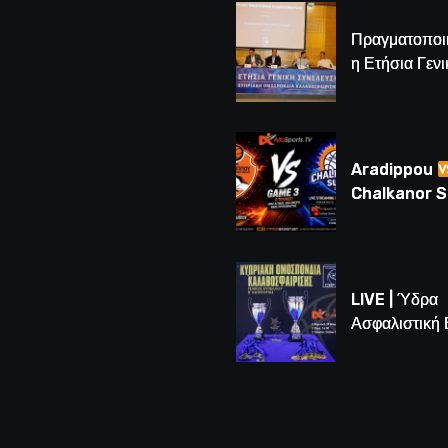
καλαθόσφαιρ
Πραγματοποι
η Ετήσια Γενι
Συνέλευση τ
– Νέος Πρόε
Λούης Δημητ
(BINTEO)
Aradippou
Chalkanor 
LIVE | Το μεγ
Game 3 των
τελικών U16
LIVE | Ύδρα
Ασφαλιστική
vs Άτλαντας