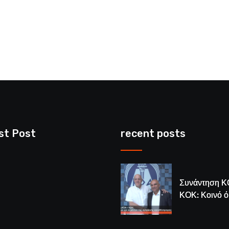
st Post
recent posts
Συνάντηση Κ
ΚΟΚ: Κοινό 
για το μέλλον
κυπριακής