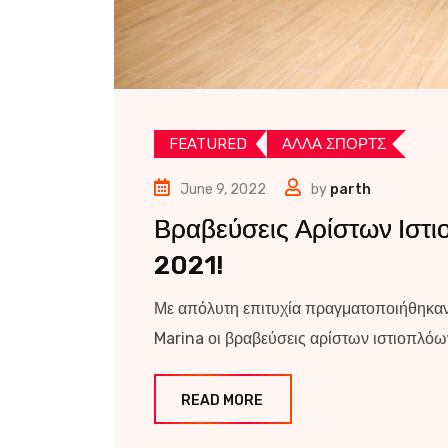
FEATURED
ΑΛΛΑ ΣΠΟΡΤΣ
June 9, 2022
by
parth
Βραβεύσεις Αρίστων Ιστ
2021!
Με απόλυτη επιτυχία πραγματοποιήθηκαν 
Marina οι βραβεύσεις αρίστων ιστιοπλόων
READ MORE