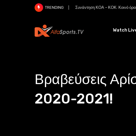
Skip
Συνάντηση ΚΟΑ – ΚΟΚ: Κοινό όραμ
TRENDING
to
content
Watch Liv
Βραβεύσεις Αρί
2020-2021!