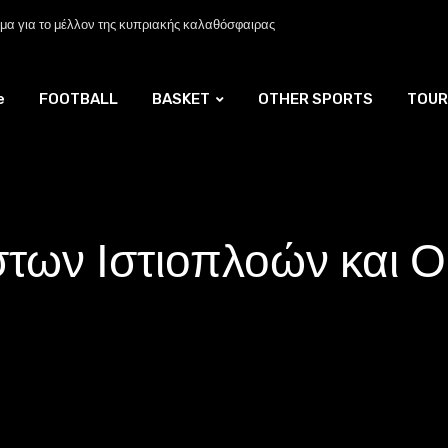
α για το μέλλον της κυπριακής καλαθόσφαιρας
e
FOOTBALL
BASKET
OTHER SPORTS
TOUR
στων Ιστιοπλοών και 