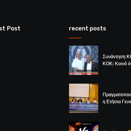
st Post
recent posts
Συνάντηση Κ
ΚΟΚ: Κοινό 
για το μέλλον
κυπριακής
καλαθόσφαιρ
Πραγματοποι
η Ετήσια Γενι
Συνέλευση τ
– Νέος Πρόε
Λούης Δημητ
(BINTEO)