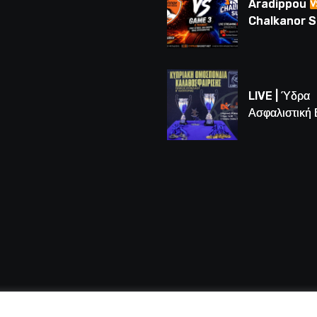
Aradippou
Chalkanor 
LIVE | Το μεγ
Game 3 των
τελικών U16
LIVE | Ύδρα
Ασφαλιστική
vs Άτλαντας