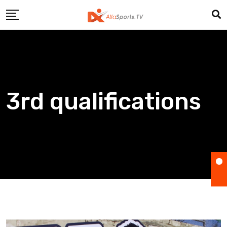
Skip
to
content
3rd qualifications