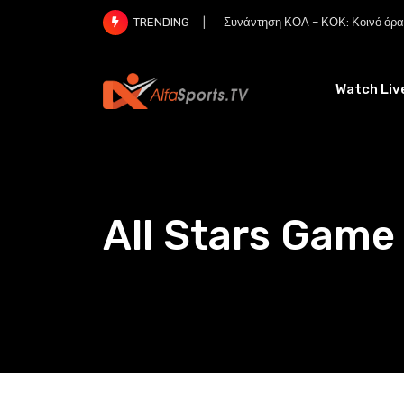
Skip
Συνάντηση ΚΟΑ – ΚΟΚ: Κοινό όραμ
TRENDING
to
content
Watch Liv
All Stars Game