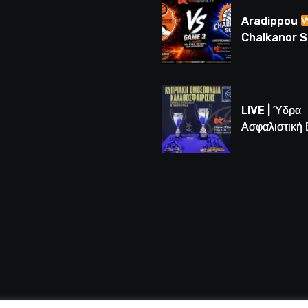
(BINTEO)
Aradippou
Chalkanor 
LIVE | Το μεγ
Game 3 των
τελικών U16
LIVE | Ύδρα
Ασφαλιστική
vs Άτλαντας