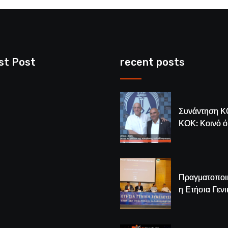
st Post
recent posts
Συνάντηση Κ
ΚΟΚ: Κοινό 
για το μέλλον
κυπριακής
καλαθόσφαιρ
Πραγματοποι
η Ετήσια Γενι
Συνέλευση τ
– Νέος Πρόε
Λούης Δημητ