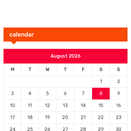
calendar
August 2026
M
T
W
T
F
S
S
1
2
3
4
5
6
7
8
9
10
11
12
13
14
15
16
17
18
19
20
21
22
23
24
25
26
27
28
29
30