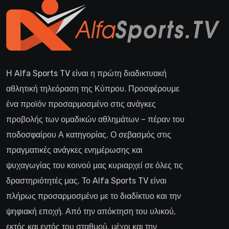
Η Alfa Sports TV είναι η πρώτη διαδικτυακή
αθλητική τηλεόραση της Κύπρου. Προσφέρουμε
ένα προϊόν προσαρμοσμένο στις ανάγκες
προβολής των ομαδικών αθλημάτων – πέραν του
ποδοσφαίρου Α κατηγορίας. Ο σεβασμός στις
πραγματικές ανάγκες ενημέρωσης και
ψυχαγωγίας του κοινού μας κυριαρχεί σε όλες τις
δραστηριότητές μας. Το Alfa Sports TV είναι
πλήρως προσαρμοσμένο με το διαδίκτυο και την
ψηφιακή εποχή. Από την απόκτηση του υλικού,
εκτός και εντός του σταθμού, μέχρι και την