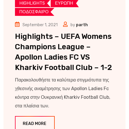
HIGHLIGHTS
ΕΥΡΩΠΗ
ΠΟΔΟΣΦΑΙΡΟ
September 1, 2021
by
parth
Highlights – UEFA Womens
Champions League –
Apollon Ladies FC VS
Kharkiv Football Club – 1-2
Παρακολουθήστε τα καλύτερα στιγμιότυπα της
χθεσινής αναμέτρησης των Apollon Ladies Fc
κόντρα στην Ουκρανική Kharkiv Football Club,
στα πλαίσια των.
READ MORE