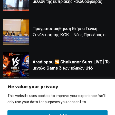
μέλλον της κυπριακής καλαθόσφαιρας
Πραγματοποιήθηκε η Ετήσια Γενική
Συνέλευση της ΚΟΚ – Νέος Πρόεδρος ο
Λούης Δημητρίου (BINTEO)
Aradippou
Chalkanor Suns LIVE | Το
μεγάλο Game 3 των τελικών U16
We value your privacy
LIVE | Ύδρα Ασφαλιστική ΕΝΑΔ vs
This website uses cookies to improve your experience. We'll
Άτλαντας Πάφου
only use your data for purposes you consent to.