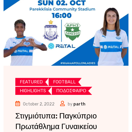
FEATURED
FOOTBALL
HIGHLIGHTS
ΠΟΔΟΣΦΑΙΡΟ
October 2, 2022
by
parth
Στιγμιότυπα: Παγκύπριο
Πρωτάθλημα Γυναικείου