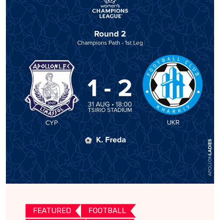
FEATURED
FOOTBALL