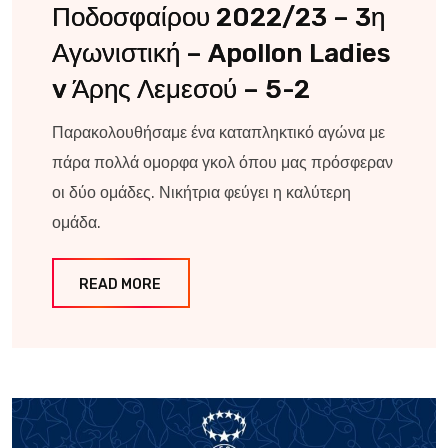
Ποδοσφαίρου 2022/23 – 3η
Αγωνιστική – Apollon Ladies
v Άρης Λεμεσού – 5-2
Παρακολουθήσαμε ένα καταπληκτικό αγώνα με
πάρα πολλά ομορφα γκολ όπου μας πρόσφεραν
οι δύο ομάδες. Νικήτρια φεύγει η καλύτερη
ομάδα.
READ MORE