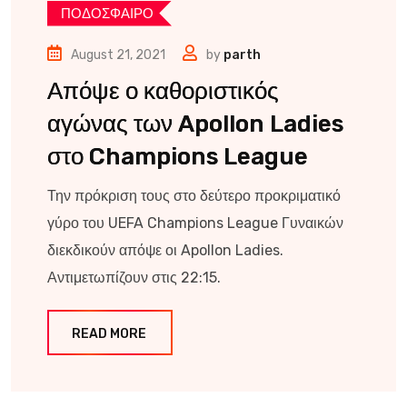
ΠΟΔΟΣΦΑΙΡΟ
August 21, 2021
by
parth
Απόψε ο καθοριστικός
αγώνας των Apollon Ladies
στο Champions League
Την πρόκριση τους στο δεύτερο προκριματικό
γύρο του UEFA Champions League Γυναικών
διεκδικούν απόψε οι Apollon Ladies.
Αντιμετωπίζουν στις 22:15.
READ MORE