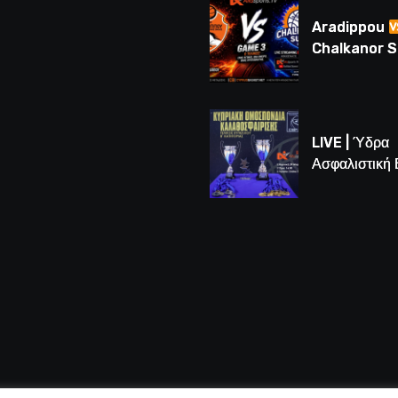
(BINTEO)
Aradippou
Chalkanor 
LIVE | Το μεγ
Game 3 των
τελικών U16
LIVE | Ύδρα
Ασφαλιστική
vs Άτλαντας