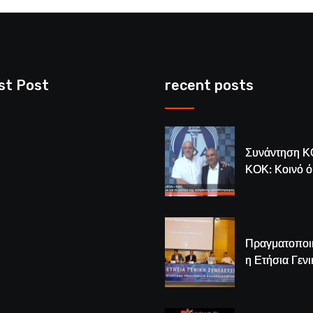
st Post
recent posts
Συνάντηση Κ
ΚΟΚ: Κοινό 
για το μέλλον
κυπριακής
καλαθόσφαιρ
Πραγματοποι
η Ετήσια Γενι
Συνέλευση τ
– Νέος Πρόε
Λούης Δημητ