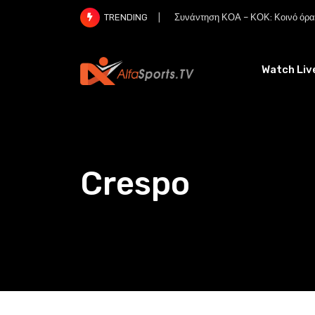
Skip
Συνάντηση ΚΟΑ – ΚΟΚ: Κοινό όραμ
TRENDING
to
content
Watch Liv
Crespo