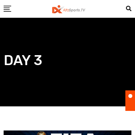
Skip
to
content
DAY 3