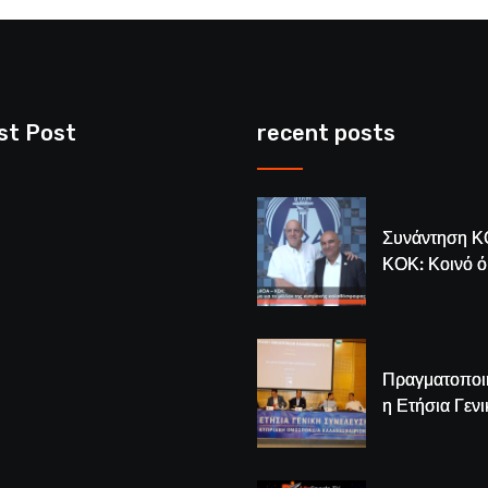
st Post
recent posts
Συνάντηση Κ
ΚΟΚ: Κοινό 
για το μέλλον
κυπριακής
καλαθόσφαιρ
Πραγματοποι
η Ετήσια Γενι
Συνέλευση τ
– Νέος Πρόε
Λούης Δημητ