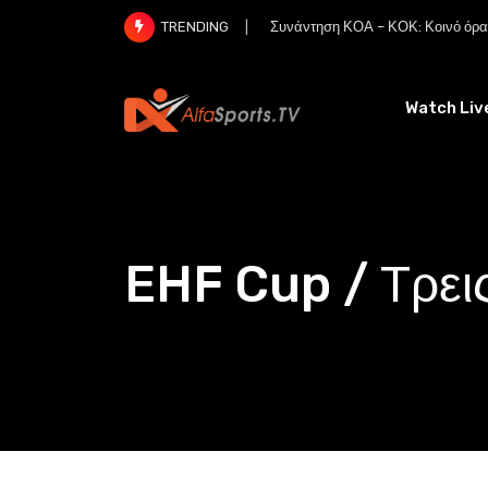
Skip
Συνάντηση ΚΟΑ – ΚΟΚ: Κοινό όραμ
TRENDING
to
content
Watch Liv
EHF Cup / Τρει