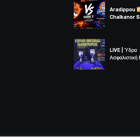
(BINTEO)
Aradippou
Chalkanor 
LIVE | Το μεγ
Game 3 των
τελικών U16
LIVE | Ύδρα
Ασφαλιστική
vs Άτλαντας