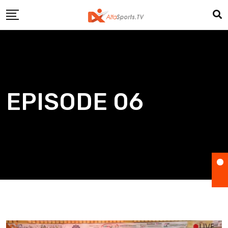
Skip
to
content
EPISODE 06