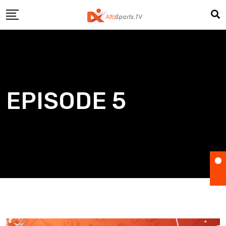
Skip
to
content
EPISODE 5