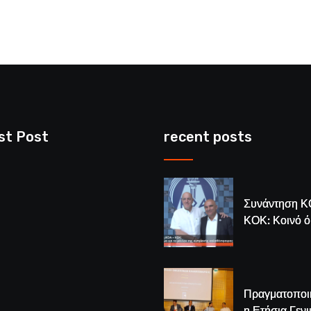
st Post
recent posts
Συνάντηση Κ
ΚΟΚ: Κοινό 
για το μέλλον
κυπριακής
καλαθόσφαιρ
Πραγματοποι
η Ετήσια Γενι