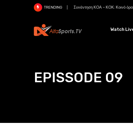
Skip
Συνάντηση ΚΟΑ – ΚΟΚ: Κοινό όραμ
TRENDING
to
content
Watch Liv
EPISSODE 09