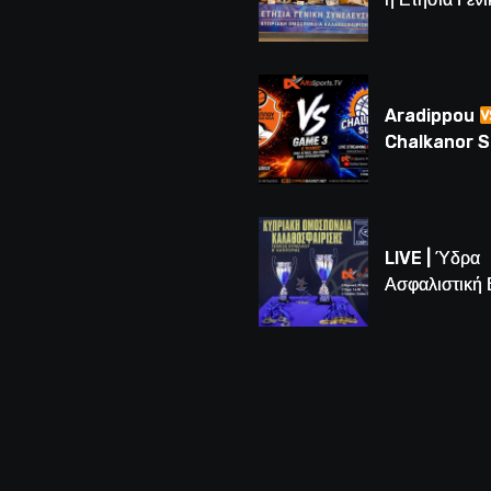
Συνέλευση τ
– Νέος Πρόε
Λούης Δημητ
(BINTEO)
Aradippou
Chalkanor 
LIVE | Το μεγ
Game 3 των
τελικών U16
LIVE | Ύδρα
Ασφαλιστική
vs Άτλαντας