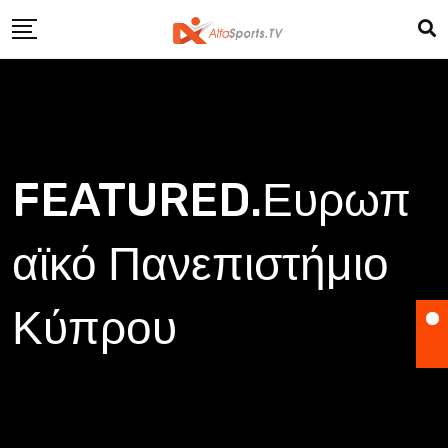
Skip
to
content
FEATURED.Ευρωπ
αϊκό Πανεπιστήμιο
Κύπρου