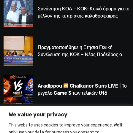
Συνάντηση ΚΟΑ – ΚΟΚ: Κοινό όραμα για το
μέλλον της κυπριακής καλαθόσφαιρας
Πραγματοποιήθηκε η Ετήσια Γενική
Συνέλευση της ΚΟΚ – Νέος Πρόεδρος ο
Λούης Δημητρίου (BINTEO)
Aradippou
Chalkanor Suns LIVE | Το
μεγάλο Game 3 των τελικών U16
We value your privacy
LIVE | Ύδρα Ασφαλιστική ΕΝΑΔ vs
This website uses cookies to improve your experience. We'll
Άτλαντας Πάφου
only use your data for purposes you consent to.