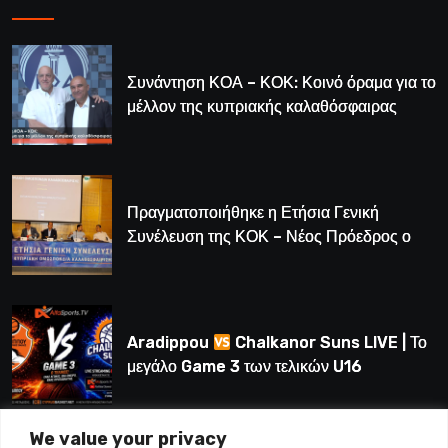
Συνάντηση ΚΟΑ – ΚΟΚ: Κοινό όραμα για το
μέλλον της κυπριακής καλαθόσφαιρας
Πραγματοποιήθηκε η Ετήσια Γενική
Συνέλευση της ΚΟΚ – Νέος Πρόεδρος ο
Λούης Δημητρίου (BINTEO)
Aradippou
Chalkanor Suns LIVE | Το
μεγάλο Game 3 των τελικών U16
We value your privacy