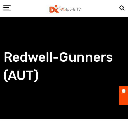
Skip
to
content
Redwell-Gunners
(AUT)