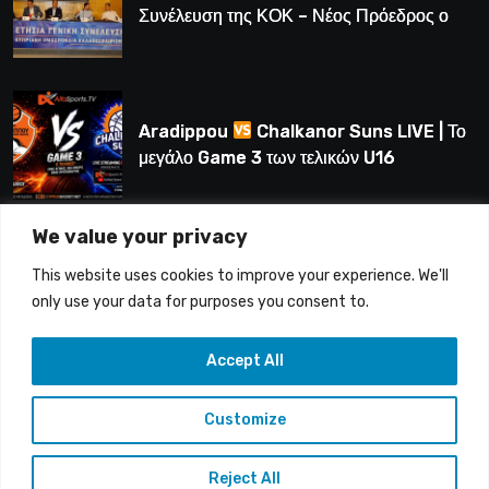
Συνέλευση της ΚΟΚ – Νέος Πρόεδρος ο
Λούης Δημητρίου (BINTEO)
Aradippou
Chalkanor Suns LIVE | Το
μεγάλο Game 3 των τελικών U16
We value your privacy
LIVE | Ύδρα Ασφαλιστική ΕΝΑΔ vs
This website uses cookies to improve your experience. We'll
Άτλαντας Πάφου
only use your data for purposes you consent to.
Accept All
Customize
Copyright © 2015-26 Alfasports TV | Production of
UnitrustMedia | Contacts: info@alfasports.tv
Reject All