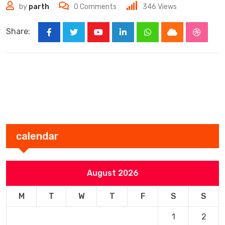
by
parth
0
Comments
346
Views
Share:
Youtube
LinkedIn
Whatsapp
Cloud
Stumbl
calendar
August 2026
M
T
W
T
F
S
S
1
2