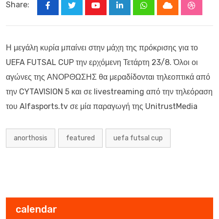
Share:
Youtube
LinkedIn
Whatsapp
Cloud
Stumbl
Η μεγάλη κυρία μπαίνει στην μάχη της πρόκρισης για το
UEFA FUTSAL CUP την ερχόμενη Τετάρτη 23/8. Όλοι οι
αγώνες της ΑΝΟΡΘΩΣΗΣ θα μεραδίδονται τηλεοπτικά από
την CYTAVISION 5 και σε livestreaming από την τηλεόραση
του Alfasports.tv σε μία παραγωγή της UnitrustMedia
anorthosis
featured
uefa futsal cup
calendar