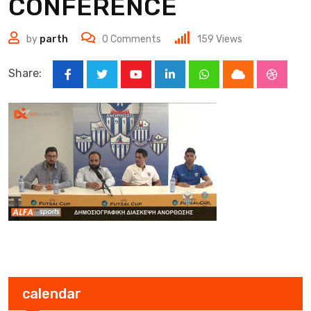
CONFERENCE
by
parth
0
Comments
159
Views
Share:
Youtube
LinkedIn
Whatsapp
Cloud
Stumbl
calendar