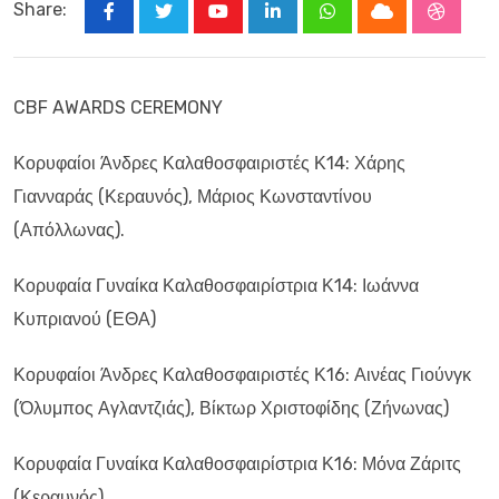
Share:
Youtube
LinkedIn
Whatsapp
Cloud
Stumbl
CBF AWARDS CEREMONY
Κορυφαίοι Άνδρες Καλαθοσφαιριστές Κ14: Χάρης
Γιανναράς (Κεραυνός), Μάριος Κωνσταντίνου
(Απόλλωνας).
Κορυφαία Γυναίκα Καλαθοσφαιρίστρια Κ14: Ιωάννα
Κυπριανού (ΕΘΑ)
Κορυφαίοι Άνδρες Καλαθοσφαιριστές Κ16: Αινέας Γιούνγκ
(Όλυμπος Αγλαντζιάς), Βίκτωρ Χριστοφίδης (Ζήνωνας)
Κορυφαία Γυναίκα Καλαθοσφαιρίστρια Κ16: Μόνα Ζάριτς
(Κεραυνός)