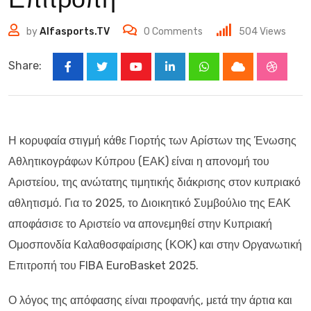
by
Alfasports.TV
0
Comments
504
Views
Share:
Youtube
LinkedIn
Whatsapp
Cloud
Stumbl
Η κορυφαία στιγμή κάθε Γιορτής των Αρίστων της Ένωσης
Αθλητικογράφων Κύπρου (ΕΑΚ) είναι η απονομή του
Αριστείου, της ανώτατης τιμητικής διάκρισης στον κυπριακό
αθλητισμό. Για το 2025, το Διοικητικό Συμβούλιο της ΕΑΚ
αποφάσισε το Αριστείο να απονεμηθεί στην Κυπριακή
Ομοσπονδία Καλαθοσφαίρισης (ΚΟΚ) και στην Οργανωτική
Επιτροπή του FIBA EuroBasket 2025.
Ο λόγος της απόφασης είναι προφανής, μετά την άρτια και