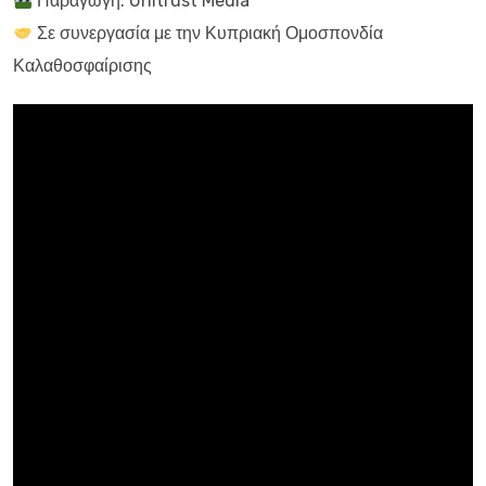
Παραγωγή: Unitrust Media
Σε συνεργασία με την Κυπριακή Ομοσπονδία
Καλαθοσφαίρισης