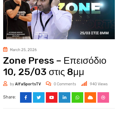
March 25, 2026
Zone Press – Επεισόδιο
10, 25/03 στις 8μμ
by
AlfaSportsTV
0
Comments
940
Views
Share:
Youtube
LinkedIn
Whatsapp
Cloud
Stumbl