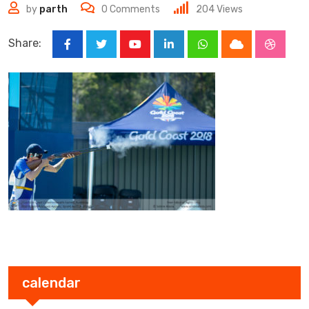
by
parth
0
Comments
204
Views
Share:
Youtube
LinkedIn
Whatsapp
Cloud
Stumbl
calendar