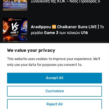
Συνέλευση της ΚΟΚ – Νέος Πρόεδρος ο
Λούης Δημητρίου (BINTEO)
Aradippou
Chalkanor Suns LIVE | Το
μεγάλο Game 3 των τελικών U16
We value your privacy
LIVE | Ύδρα Ασφαλιστική ΕΝΑΔ vs
This website uses cookies to improve your experience. We'll
Άτλαντας Πάφου
only use your data for purposes you consent to.
Accept All
Customize
Copyright © 2015-26 Alfasports TV | Production of
UnitrustMedia | Contacts: info@alfasports.tv
Reject All