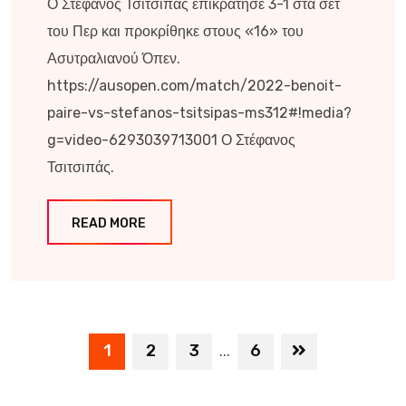
Ο Στέφανος Τσιτσιπάς επικράτησε 3-1 στα σετ
του Περ και προκρίθηκε στους «16» του
Ασυτραλιανού Όπεν.
https://ausopen.com/match/2022-benoit-
paire-vs-stefanos-tsitsipas-ms312#!media?
g=video-6293039713001 Ο Στέφανος
Τσιτσιπάς.
READ MORE
1
2
3
6
...