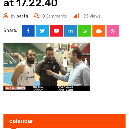
at 17.22.40
by
parth
0
Comments
195
Views
Share:
Youtube
LinkedIn
Whatsapp
Cloud
Stumbl
calendar