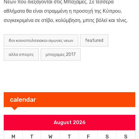
Νέων που διεξάγονται στις Μπαχάμες. Σε τέσσερα
αθλήματα θα είναι στραμμένη η προσοχή της Κύπρου,
συγκεκριμένα σε στίβο, κολύμβηση, μπιτς βόλεϊ και τένις.
6οι κοινοπολιτειακοι αγωνες νεων
featured
αλλα σπορτς
μπαχαμες 2017
calendar
August 2026
M
T
W
T
F
S
S