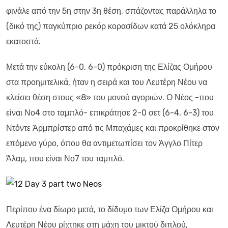
φινάλε από την 5η στην 3η θέση, σπάζοντας παράλληλα το
(δικό της) παγκύπριο ρεκόρ κορασίδων κατά 25 ολόκληρα
εκατοστά.
Μετά την εύκολη (6-0, 6-0) πρόκριση της Ελίζας Ομήρου
στα προημιτελικά, ήταν η σειρά και του Λευτέρη Νέου να
κλείσει θέση στους «8» του μονού αγοριών. Ο Νέος -που
είναι Νο4 στο ταμπλό- επικράτησε 2-0 σετ (6-4, 6-3) του
Ντόντε Άρμπρίστερ από τις Μπαχάμες και προκρίθηκε στον
επόμενο γύρο, όπου θα αντιμετωπίσει τον Άγγλο Πίτερ
Άλαμ, που είναι Νο7 του ταμπλό.
Περίπου ένα δίωρο μετά, το δίδυμο των Ελίζα Ομήρου και
Λευτέρη Νέου ρίχτηκε στη μάχη του μικτού διπλού,