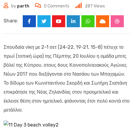
by
parth
0
Comments
287
Views
Share:
Youtube
LinkedIn
Whatsapp
Cloud
Stumbl
Σπουδαία νίκη με 2-1 σετ (24-22, 19-21, 15-8) πέτυχε το
πρωί (τοπική ώρα) της Πέμπτης 20 Ιουλίου η ομάδα μπιτς
βόλεϊ της Κύπρου, στους 6ους Κοινοπολιτειακούς Αγώνες
Νέων 2017 που διεξάγονται στο Νασάου των Μπαχαμών.
Το δίδυμο των Κωνσταντίνου Σκορδή και Σωτήρη Σιαπάνη
επικράτησε της Νέας Ζηλανδίας στον προημιτελικό και
έκλεισε θέση στον ημιτελικό, φτάνοντας έτσι πολύ κοντά στο
μετάλλιο.