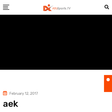
Skip
to
content
February 12, 2017
aek