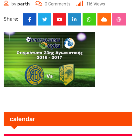
by
parth
0
Comments
116
Views
Share:
Youtube
LinkedIn
Whatsapp
Cloud
Stumbl
calendar