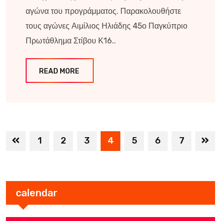
αγώνα του προγράμματος. Παρακολουθήστε
τους αγώνες Αιμίλιος Ηλιάδης 45ο Παγκύπριο
Πρωτάθλημα Στίβου Κ16..
READ MORE
1
2
3
4
5
6
7
calendar