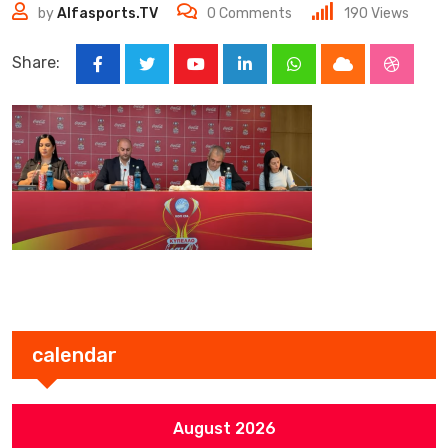
by
Alfasports.TV
0
Comments
190
Views
Share:
Youtube
LinkedIn
Whatsapp
Cloud
Stumbl
calendar
August 2026