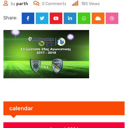
by
parth
0
Comments
185
Views
Share:
Youtube
LinkedIn
Whatsapp
Cloud
Stumbl
calendar