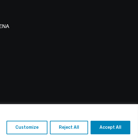
 ΕΝΑΔ
 Πάφου
: info@alfasports.tv
Customize
Reject All
Accept All