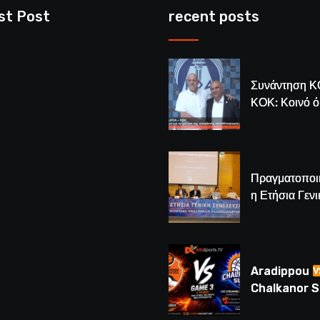
st Post
recent posts
Συνάντηση Κ
ΚΟΚ: Κοινό 
για το μέλλον
κυπριακής
καλαθόσφαιρ
Πραγματοποι
η Ετήσια Γενι
Συνέλευση τ
– Νέος Πρόε
Λούης Δημητ
(BINTEO)
Aradippou
Chalkanor 
LIVE | Το μεγ