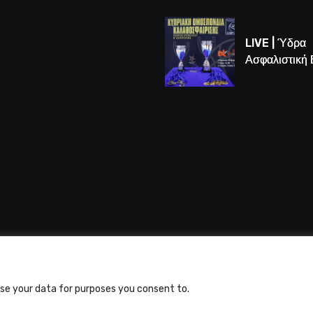
Game 3 των
τελικών U16
LIVE | Ύδρα
Ασφαλιστική
vs Άτλαντας
 Alfasports TV | Production of UnitrustMedia | Contacts
use your data for purposes you consent to.