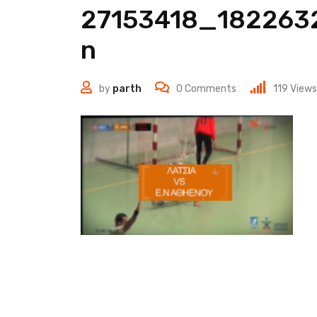
27153418_182263
n
by
parth
0
Comments
119
Views