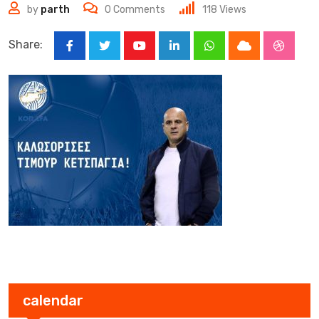
by
parth
0
Comments
118
Views
Share:
Youtube
LinkedIn
Whatsapp
Cloud
Stumbl
calendar