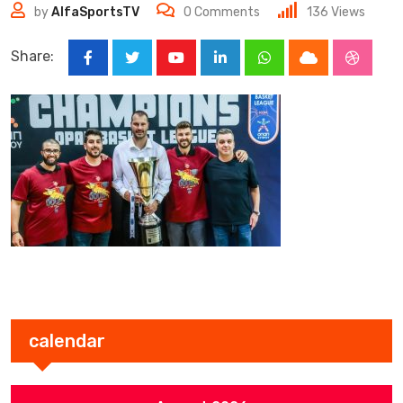
by
AlfaSportsTV
0
Comments
136
Views
Share:
Youtube
LinkedIn
Whatsapp
Cloud
Stumbl
calendar