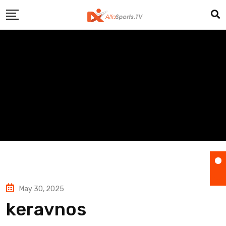
Skip
to
content
May 30, 2025
keravnos