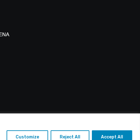
άλο
 ΕΝΑΔ
 Πάφου
: info@alfasports.tv
Customize
Reject All
Accept All