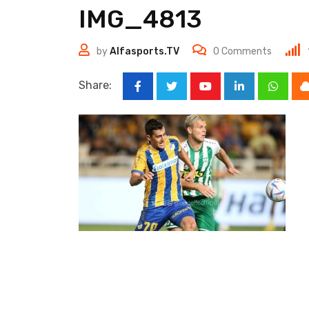
IMG_4813
by
Alfasports.TV
0
Comments
Share:
Youtube
LinkedIn
Whats