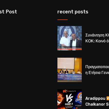
st Post
recent posts
Συνάντηση Κ
ΚΟΚ: Κοινό 
για το μέλλον
κυπριακής
καλαθόσφαιρ
Πραγματοποι
η Ετήσια Γενι
Συνέλευση τ
– Νέος Πρόε
Λούης Δημητ
(BINTEO)
Aradippou
Chalkanor 