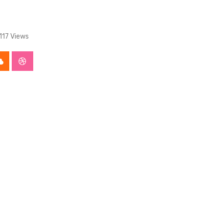
117
Views
app
Cloud
StumbleUpon