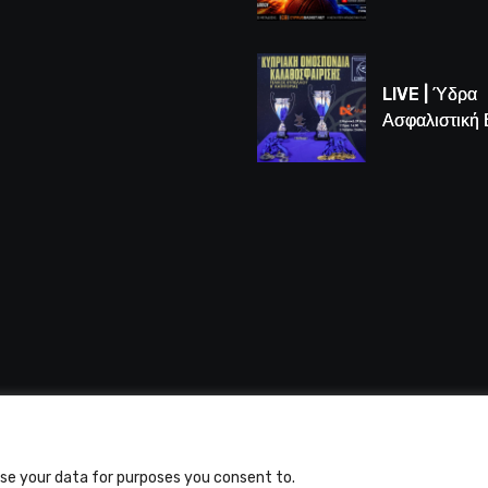
LIVE | Το μεγ
Game 3 των
τελικών U16
LIVE | Ύδρα
Ασφαλιστική
vs Άτλαντας
 Alfasports TV | Production of UnitrustMedia | Contacts
use your data for purposes you consent to.