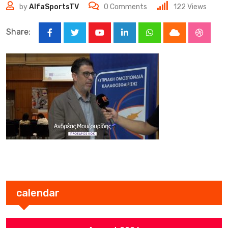
by
AlfaSportsTV
0
Comments
122
Views
Share:
Youtube
LinkedIn
Whatsapp
Cloud
Stumbl
calendar