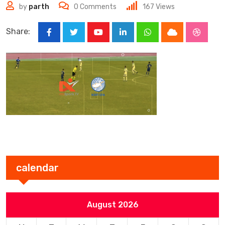
by
parth
0
Comments
167
Views
Share:
Youtube
LinkedIn
Whatsapp
Cloud
Stumbl
calendar
August 2026