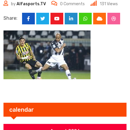
by
Alfasports.TV
0
Comments
131
Views
Share:
Youtube
LinkedIn
Whatsapp
Cloud
Stumbl
calendar