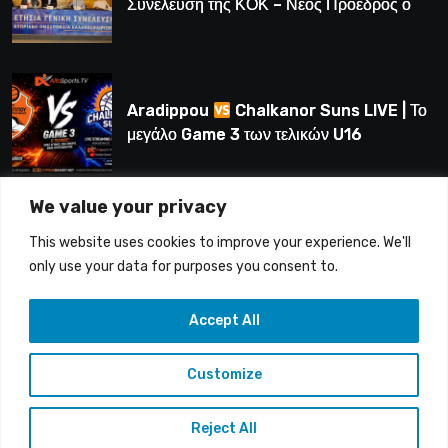
Συνέλευση της ΚΟΚ – Νέος Πρόεδρος ο
Λούης Δημητρίου (BINTEO)
Aradippou
Chalkanor Suns LIVE | Το
μεγάλο Game 3 των τελικών U16
We value your privacy
LIVE | Ύδρα Ασφαλιστική ΕΝΑΔ vs
This website uses cookies to improve your experience. We'll
Άτλαντας Πάφου
only use your data for purposes you consent to.
Accept All
Customize
Copyright © 2015-26 Alfasports TV | Production of
UnitrustMedia | Contacts: info@alfasports.tv
Reject All