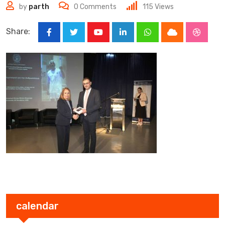
by
parth
0
Comments
115
Views
Share:
Youtube
LinkedIn
Whatsapp
Cloud
Stumbl
calendar