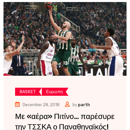
BASKET
Ευρώπη
December 28, 2018
by
parth
Με «αέρα» Πιτίνο… παρέσυρε
την ΤΣΣΚΑ ο Παναθηναϊκός!