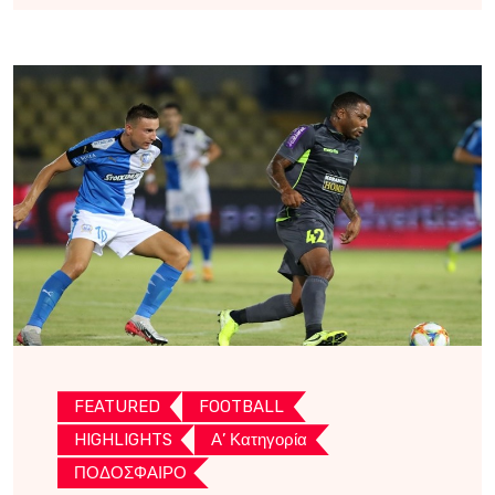
FEATURED
FOOTBALL
HIGHLIGHTS
Α’ Κατηγορία
ΠΟΔΟΣΦΑΙΡΟ