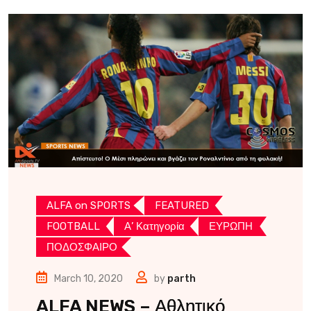
ALFA on SPORTS
FEATURED
FOOTBALL
Α’ Κατηγορία
ΕΥΡΩΠΗ
ΠΟΔΟΣΦΑΙΡΟ
March 10, 2020
by
parth
ALFA NEWS – Αθλητικό