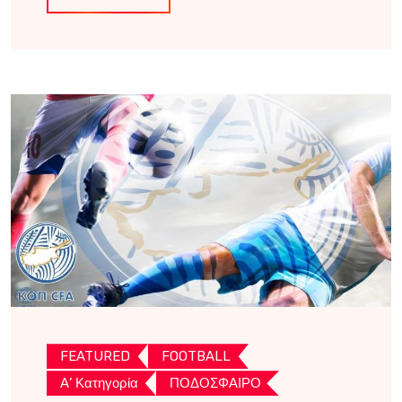
FEATURED
FOOTBALL
Α’ Κατηγορία
ΠΟΔΟΣΦΑΙΡΟ