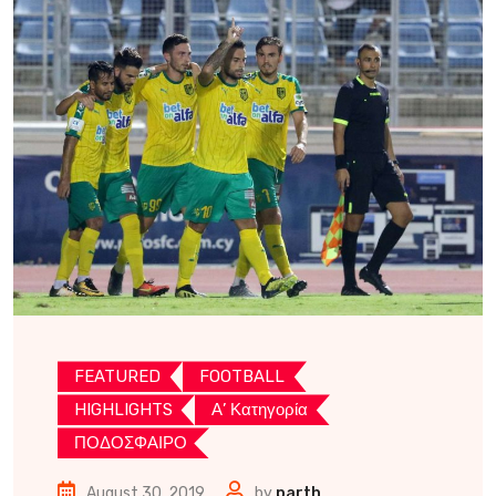
FEATURED
FOOTBALL
HIGHLIGHTS
Α’ Κατηγορία
ΠΟΔΟΣΦΑΙΡΟ
August 30, 2019
by
parth