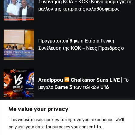
Συνάντηση ΚΟΑ – ΚΟΚ: Κοινό όραμα για το
μέλλον της κυπριακής καλαθόσφαιρας
Πραγματοποιήθηκε η Ετήσια Γενική
Συνέλευση της ΚΟΚ – Νέος Πρόεδρος ο
Λούης Δημητρίου (BINTEO)
Aradippou
Chalkanor Suns LIVE | Το
μεγάλο Game 3 των τελικών U16
We value your privacy
LIVE | Ύδρα Ασφαλιστική ΕΝΑΔ vs
This website uses cookies to improve your experience. We'll
Άτλαντας Πάφου
only use your data for purposes you consent to.