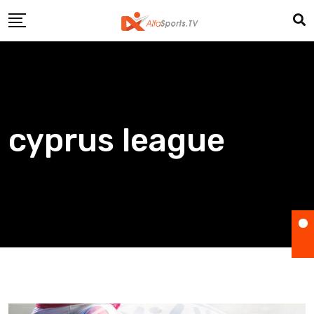
Skip
to
content
cyprus league