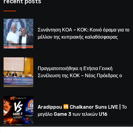
recent posts
Συνάντηση ΚΟΑ – ΚΟΚ: Κοινό όραμα για το
μέλλον της κυπριακής καλαθόσφαιρας
Πραγματοποιήθηκε η Ετήσια Γενική
Συνέλευση της ΚΟΚ – Νέος Πρόεδρος ο
Λούης Δημητρίου (BINTEO)
Aradippou
Chalkanor Suns LIVE | Το
μεγάλο Game 3 των τελικών U16