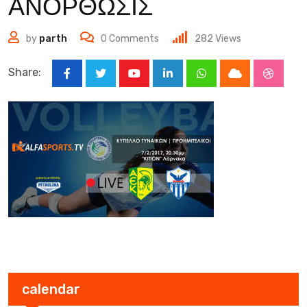
ΑΝΟΡΘΩΣΙΣ
by
parth
0
Comments
282
Views
Share:
Youtube
LinkedIn
Whatsapp
Cloud
Stumbl
calendar