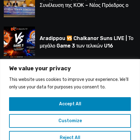
Συνέλευση της ΚΟΚ – Νέος Πρόεδρος ο
Λούης Δημητρίου (BINTEO)
Aradippou
Chalkanor Suns LIVE | Το
μεγάλο Game 3 των τελικών U16
We value your privacy
LIVE | Ύδρα Ασφαλιστική ΕΝΑΔ vs
This website uses cookies to improve your experience. We'll
Άτλαντας Πάφου
only use your data for purposes you consent to.
Accept All
Customize
Copyright © 2015-26 Alfasports TV | Production of
UnitrustMedia | Contacts: info@alfasports.tv
Reject All