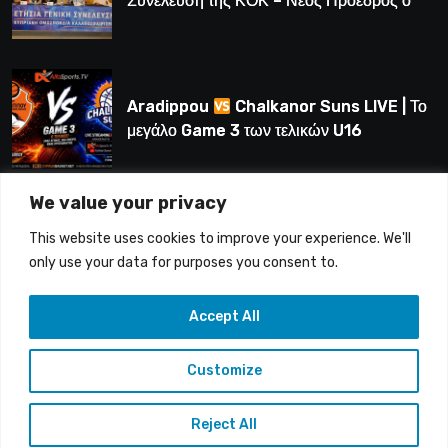
Συνέλευση της ΚΟΚ – Νέος Πρόεδρος ο
Λούης Δημητρίου (BINTEO)
Aradippou
Chalkanor Suns LIVE | Το
μεγάλο Game 3 των τελικών U16
We value your privacy
LIVE | Ύδρα Ασφαλιστική ΕΝΑΔ vs
This website uses cookies to improve your experience. We'll
Άτλαντας Πάφου
only use your data for purposes you consent to.
Accept All
Customize
Copyright © 2015-26 Alfasports TV | Production of
UnitrustMedia | Contacts: info@alfasports.tv
Reject All