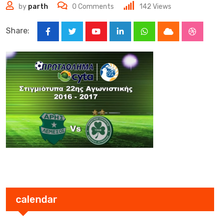
by
parth
0
Comments
142
Views
Share:
Youtube
LinkedIn
Whatsapp
Cloud
Stumbl
calendar